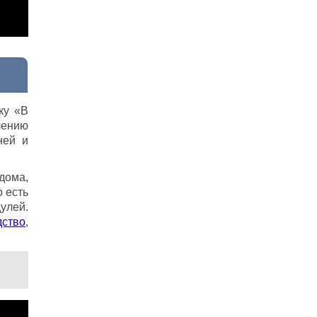
ку «В
влению
ней и
дома,
о есть
улей.
дство
,