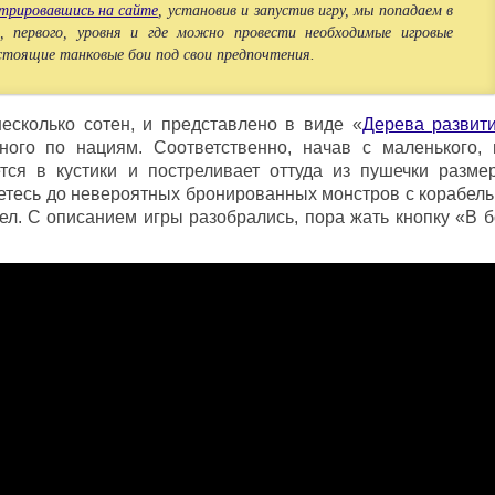
стрировавшись на сайте
, установив и запустив игру, мы попадаем в
, первого, уровня и где можно провести необходимые игровые
стоящие танковые бои под свои предпочтения.
есколько сотен, и представлено в виде «
Дерева развит
ного по нациям. Соответственно, начав с маленького, 
ется в кустики и постреливает оттуда из пушечки разме
аетесь до невероятных бронированных монстров с корабел
рел. С описанием игры разобрались, пора жать кнопку «В б