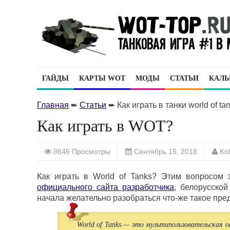
ГАЙДЫ
КАРТЫ WOT
МОДЫ
СТАТЬИ
КАЛЬ
Главная
➨
Статьи
➨
Как играть в танки world of ta
Как играть в WOT?
8646 Просмотры
Сентябрь 16, 2018
Ko
Как играть в World of Tanks? Этим вопросом
официального сайта разработчика
, белорусско
начала желательно разобраться что-же такое пред
World of Tanks — это мультипользовательская о