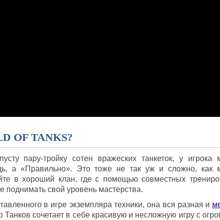
D OF TANKS?
сту пару-тройку сотен вражеских танкеток, у игрока 
удь, а «Правильно». Это тоже не так уж и сложно, как 
айте в хороший клан, где с помощью совместных трениро
е поднимать свой уровень мастерства.
авленного в игре экземпляра техники, она вся разная и
м
 Танков сочетает в себе красивую и несложную игру с огр