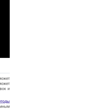
может
может
вок и
етоды
омным