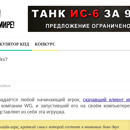
КУЛЯТОР КПД
КОНКУРС
nks?
loskov
 задаётся любой начинающий игрок,
скачавший клиент и
й компании WG, и запустивший его на своём компьютере
ставляет из себя эта игрушка.
нлайн-игра, краткий смысл которой состоит в танковых боях двух