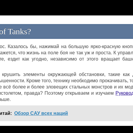
of Tanks?
рос. Казалось бы, нажимай на большую ярко-красную кноп
кажется, что жизнь на поле боя не так уж и проста. К упра
те, ездит как угодно, независимо от этого вращает баш
 крушить элементы окружающей обстановки, такие как 
вышенности. Кроме того, технику необходимо прокачивать, т
е всё более и более зловещих стальных монстров и их мод
пистолетом, правда? Поэтому открываем и изучаем
Руково
льше.
итай:
Обзор САУ всех наций