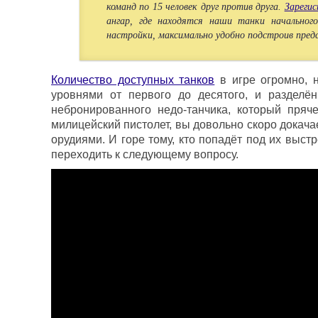
команд по 15 человек друг против друга.
Зареги
ангар, где находятся наши танки начального
настройки, максимально удобно подстроив пред
Количество доступных танков
в игре огромно, н
уровнями от первого до десятого, и разделён
небронированного недо-танчика, который пряч
милицейский пистолет, вы довольно скоро докач
орудиями. И горе тому, кто попадёт под их выст
переходить к следующему вопросу.