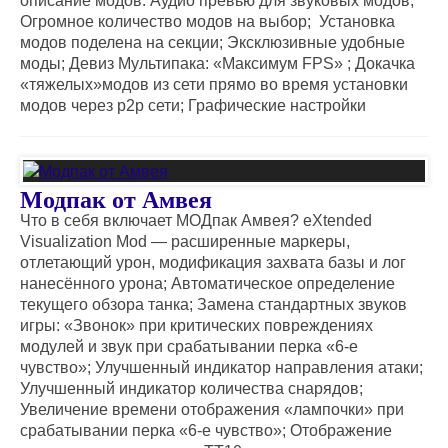
описание модов. Аудио превью для звуковых модов;
Огромное количество модов на выбор; Установка
модов поделена на секции; Эксклюзивные удобные
моды; Девиз Мультипака: «Максимум FPS» ; Докачка
«тяжелых»модов из сети прямо во время установки
модов через p2p сети; Графические настройки
Модпак от Амвея
Что в себя включает МОДпак Амвея? eXtended
Visualization Mod — расширенные маркеры,
отлетающий урон, модификация захвата базы и лог
нанесённого урона; Автоматическое определение
текущего обзора танка; Замена стандартных звуков
игры: «Звонок» при критических повреждениях
модулей и звук при срабатывании перка «6-е
чувство»; Улучшенный индикатор направления атаки;
Улучшенный индикатор количества снарядов;
Увеличение времени отображения «лампочки» при
срабатывании перка «6-е чувство»; Отображение