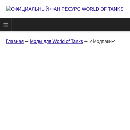
Главная
➨
Моды для World of Tanks
➨
✔Модпаки✔