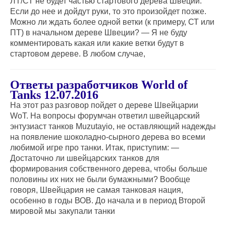
ЛТ/СТ не будет частью стартового дерева Швеции.
Если до нее и дойдут руки, то это произойдет позже.
Можно ли ждать более одной ветки (к примеру, СТ или
ПТ) в начальном дереве Швеции? — Я не буду
комментировать какая или какие ветки будут в
стартовом дереве. В любом случае,
Ответы разработчиков World of
Tanks 12.07.2016
На этот раз разговор пойдет о дереве Швейцарии
WoT. На вопросы форумчан ответил швейцарский
энтузиаст танков Muzutayio, не оставляющий надежды
на появление шоколадно-сырного дерева во всеми
любимой игре про танки. Итак, приступим: —
Достаточно ли швейцарских танков для
формирования собственного дерева, чтобы больше
половины их них не были бумажными? Вообще
говоря, Швейцария не самая танковая нация,
особенно в годы ВОВ. До начала и в период Второй
мировой мы закупали танки