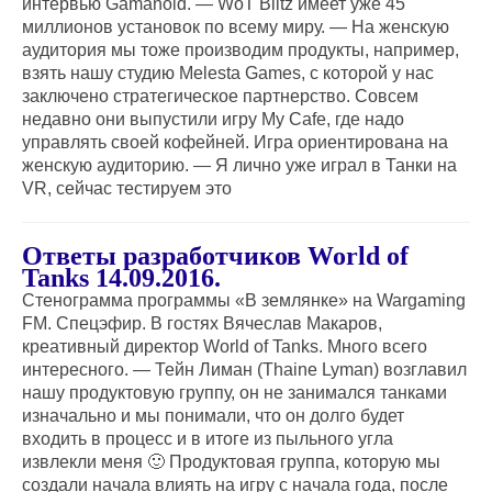
интервью Gamanoid. — WoT Blitz имеет уже 45
миллионов установок по всему миру. — На женскую
аудитория мы тоже производим продукты, например,
взять нашу студию Melesta Games, с которой у нас
заключено стратегическое партнерство. Совсем
недавно они выпустили игру My Cafe, где надо
управлять своей кофейней. Игра ориентирована на
женскую аудиторию. — Я лично уже играл в Танки на
VR, сейчас тестируем это
Ответы разработчиков World of
Tanks 14.09.2016.
Стенограмма программы «В землянке» на Wargaming
FM. Спецэфир. В гостях Вячеслав Макаров,
креативный директор World of Tanks. Много всего
интересного. — Тейн Лиман (Thaine Lyman) возглавил
нашу продуктовую группу, он не занимался танками
изначально и мы понимали, что он долго будет
входить в процесс и в итоге из пыльного угла
извлекли меня 🙂 Продуктовая группа, которую мы
создали начала влиять на игру с начала года, после