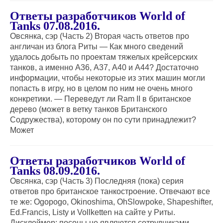
Ответы разработчиков World of
Tanks 07.08.2016.
Овсянка, сэр (Часть 2) Вторая часть ответов про
англичан из блога Риты — Как много сведений
удалось добыть по проектам тяжелых крейсерских
танков, а именно А36, А37, А40 и А44? Достаточно
информации, чтобы некоторые из этих машин могли
попасть в игру, но в целом по ним не очень много
конкретики. — Переведут ли Ram II в британское
дерево (может в ветку танков Британского
Содружества), которому он по сути принадлежит?
Может
Ответы разработчиков World of
Tanks 08.09.2016.
Овсянка, сэр (Часть 3) Последняя (пока) серия
ответов про британское танкостроение. Отвечают все
те же: Ogopogo, Okinoshima, OhSlowpoke, Shapeshifter,
Ed.Francis, Listy и Vollketten на сайте у Риты.
Дисклеймер: посоны не являются сотрудниками