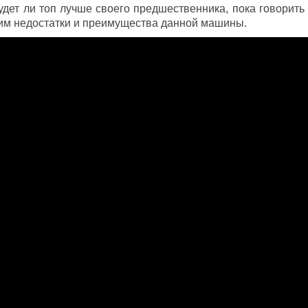
удет ли топ лучше своего предшественника, пока говорить 
им недостатки и преимущества данной машины.