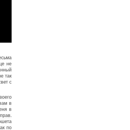
есьма
ще не
анный
не так
вет с
своего
вам в
еня в
прав.
ошета
ак по