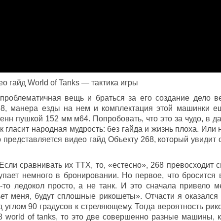
о гайд World of Tanks — тактика игры
 проблематичная вещь и браться за его создание дело в
268, манера езды на нем и комплектация этой машинки е
нн пушкой 152 мм м64. Попробовать, что это за чудо, в д
 гласит народная мудрость: без гайда и жизнь плоха. Или 
 представляется видео гайд Объекту 268, который увидит с
 Если сравнивать их ТТХ, то, «естесно», 268 превосходит 
упает немного в бронировании. Но первое, что бросится 
-то ледокол просто, а не танк. И это сначала привело м
ьет меня, будут сплошные рикошеты». Отчасти я оказался 
 углом 90 градусов к стреляющему. Тогда вероятность рик
 world of tanks, то это две совершенно разные машины, к