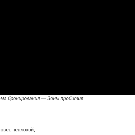
ема бронирования — Зоны пробития
совес неплохой;