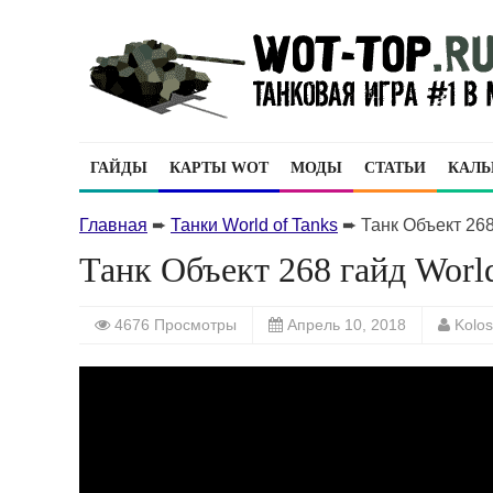
ГАЙДЫ
КАРТЫ WOT
МОДЫ
СТАТЬИ
КАЛЬ
Главная
➨
Танки World of Tanks
➨
Танк Объект 268
Танк Объект 268 гайд World
4676 Просмотры
Апрель 10, 2018
Kolo