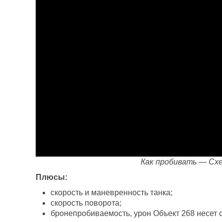
Как пробивать — Сх
Плюсы:
скорость и маневренность танка;
скорость поворота;
бронепробиваемость, урон Объект 268 несет 