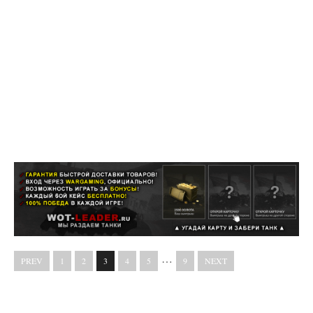
…
PREV
1
2
3
4
5
9
NEXT