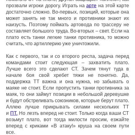
прозвали игроки дорогу. Играть на
арте
на этой карте
достаточно сложно. Во-первых, позиций, которые она
может занять не так много и противники знают их
наизусть. Поэтому поймать артовода по трассеру не
составляет большого труда. Во-вторых – свет. Если на
плато есть танки легкие танки противника, то можно
считать, что артиллерию уже уничтожили.
Как с первого, так и со второго респа, задача перед
командами стоит следующая – захватить плато.
Лучше всего это сделают СТ. Зачем тянут туда в
начале боя свой хребет тяжи не понятно. Да,
поддержка ТТ важна и она нужна, но забывать о
маяке не стоит. Если пропустить танки противника за
маяк, то они займут позиции в небольшой деревушке
и будут обстреливать союзников, которые берут плато.
Аллею лучше прикрывать силами нескольких ТТ
и
ПТ.
Но лезть вперед не стоит. Только когда ваши СТ
возьмут плато, вот тогда милости просим, езжайте
вперед с криками «В атаку!» круша на своем пути
все.