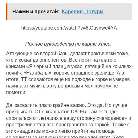
Нажми и прочитай:
Карелия - Штурм
https://youtube.com/watch?v=6tGuvhwe4YA
Полное руководство по карте Утес.
Атакующие со второй базы делают практически тоже,
что и команда оппонентов. Все летят на плато с
криками «Я черный плащ, я ужас, летящий на крыльях
ночи!», «Нагибать!», короче страшное зрелище. А в
итоге, ТТ сливаются еще на подходе к горке и умерев
начинают мучить арту вопросами мол почему не
помогли.
Да, захватить плато крайне важно. Это да. Но лучше
прикрывать СТ с квадратов D8, Е6. Там есть где
спрятаться от летящих в вашу сторону «чемоданов» и
простреливается все пространство за горкой. Также с
этих квадратов можно легко прийти на помощь
союзникам за маяком (если это понадобится). Хотя