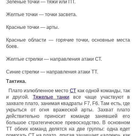
Зеленые точки — тяжи или ПТ.
Желтые точки — точки засвета.
Красные точки — арты.
Красные области — горячие точки, основные места
боев.
Желтые стрелки — направления атаки СТ.
Синие стрелки — направления атаки ТТ.
Тактика.
Плато излюбленное место
СТ
как одной команды, так
и другой.
Тяжелые танки
все чаще участвуют в
захвате плато, занимая квадраты F7, F6. Там есть, где
укрыться от огня вражеской арты. Захват плато
действительно приносит команде занявшей его
большое стратегическое превосходство. В основном
ТТ обеих команд делятся на две группы: одна едет
помогать СТ на плато, другая защищает «аллею», как