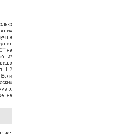
только
ят их
лучше
ртно,
 СТ на
бо из
 ваша
ь 1-2
 Если
еских
умаю,
ое не
е же: