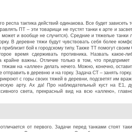
рого респа тактика действий одинакова. Все будет зависеть 
авлять ПТ – эти товарищи не пустят танки к арте и засвет
о может и вообще не случится). Средние и тяжелые танки 
горку. В деревне тяжи будут чувствовать себя более комфо
 приблизит бой к городскому типу. Также ТТ помогут своим
торое время сдерживать противника. Назвать какое-ли
а крайне важны. Отличие только в том, что предпримет
тяжам на «аллее» делать нечего. Можно, конечно, оставит
тправить в деревню и на горку. Задача СТ – занять горку.
прикроют с горы своих тяжей в деревни, подсветят им враж
жескую арту. Ах да! Про наблюдательный куст на Е1, д
сивного света, прекрасный вид на всю «аллею», главн
отличается от первого. Задачи перед танками стоят таки