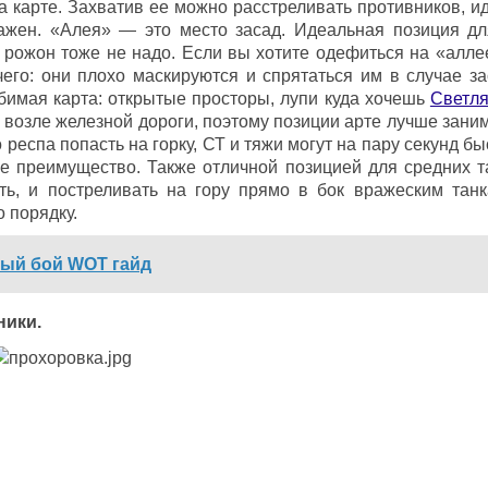
на карте. Захватив ее можно расстреливать противников, и
важен. «Алея» — это место засад. Идеальная позиция д
 рожон тоже не надо. Если вы хотите одефиться на «аллее
чего: они плохо маскируются и спрятаться им в случае за
бимая карта: открытые просторы, лупи куда хочешь
Светля
 возле железной дороги, поэтому позиции арте лучше заним
 респа попасть на горку, СТ и тяжи могут на пару секунд б
ое преимущество. Также отличной позицией для средних т
ть, и постреливать на гору прямо в бок вражеским танк
 порядку.
ный бой WOT гайд
ники.