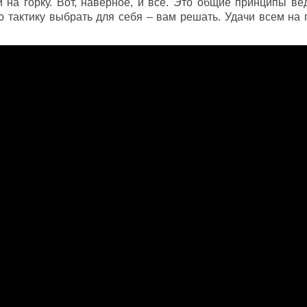
 на горку. Вот, наверное, и все. Это общие принципы ве
ю тактику выбрать для себя – вам решать. Удачи всем на 