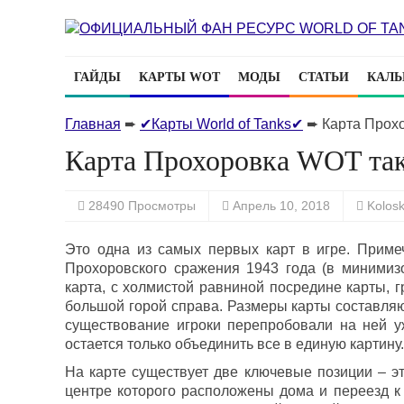
ГАЙДЫ
КАРТЫ WOT
МОДЫ
СТАТЬИ
КАЛЬ
Главная
➨
✔Карты World of Tanks✔
➨
Карта Прох
Карта Прохоровка WOT та
28490 Просмотры
Апрель 10, 2018
Kolos
Это одна из самых первых карт в игре. Приме
Прохоровского сражения 1943 года (в минимиз
карта, с холмистой равниной посредине карты, 
большой горой справа. Размеры карты составляют
существование игроки перепробовали на ней у
остается только объединить все в единую картину.
На карте существует две ключевые позиции – эт
центре которого расположены дома и переезд к 