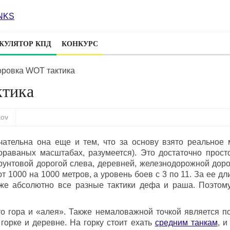
КУЛЯТОР КПД
КОНКУРС
оровка WOT тактика
ктика
kov
чательна она еще и тем, что за основу взято реальное 
ораваных масштабах, разумеется). Это достаточно прост
грунтовой дорогой слева, деревней, железнодорожной доро
 1000 на 1000 метров, а уровень боев с 3 по 11. За ее дл
же абсолютно все разные тактики дефа и раша. Поэтом
о гора и «алея». Также немаловажной точкой является по
горке и деревне. На горку стоит ехать
средним танкам
, и