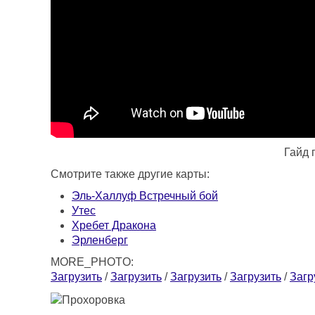
Гайд 
Смотрите также другие карты:
Эль-Халлуф Встречный бой
Утес
Хребет Дракона
Эрленберг
MORE_PHOTO:
Загрузить
/
Загрузить
/
Загрузить
/
Загрузить
/
Загр