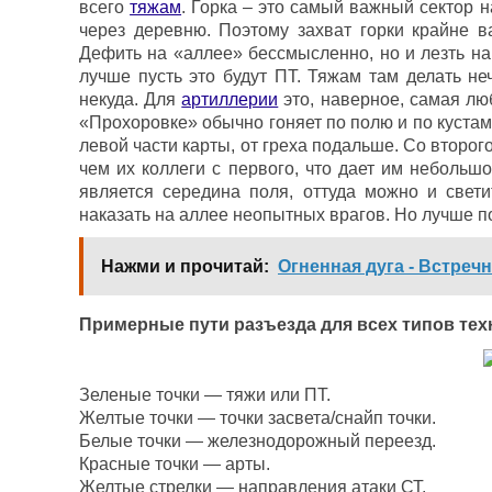
всего
тяжам
. Горка – это самый важный сектор 
через деревню. Поэтому захват горки крайне 
Дефить на «аллее» бессмысленно, но и лезть на
лучше пусть это будут ПТ. Тяжам там делать не
некуда. Для
артиллерии
это, наверное, самая лю
«Прохоровке» обычно гоняет по полю и по кустам
левой части карты, от греха подальше. Со второго
чем их коллеги с первого, что дает им небольш
является середина поля, оттуда можно и свети
наказать на аллее неопытных врагов. Но лучше по
Нажми и прочитай:
Огненная дуга - Встреч
Примерные пути разъезда для всех типов тех
Зеленые точки — тяжи или ПТ.
Желтые точки — точки засвета/снайп точки.
Белые точки — железнодорожный переезд.
Красные точки — арты.
Желтые стрелки — направления атаки СТ.