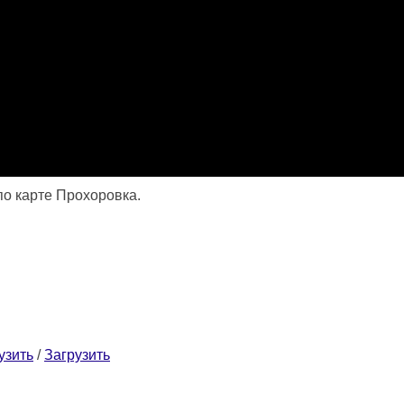
по карте Прохоровка.
узить
/
Загрузить