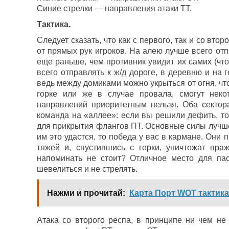
Синие стрелки — направления атаки ТТ.
Тактика.
Следует сказать, что как с первого, так и со вто
от прямых рук игроков. На алею лучше всего отпр
еще раньше, чем противник увидит их самих (чт
всего отправлять к ж/д дороге, в деревню и на 
ведь между домиками можно укрыться от огня, что
горке или же в случае провала, смогут неко
направлений приоритетным нельзя. Оба сектор
команда на «аллее»: если вы решили дефить, то 
для прикрытия флангов ПТ. Основные силы лучше о
им это удастся, то победа у вас в кармане. Они 
тяжей и, спустившись с горки, уничтожат вра
напоминать не стоит? Отличное место для пас
шевелиться и не стрелять.
Нажми и прочитай:
Карта Порт WOT тактика
Атака со второго респа, в принципе ни чем не 