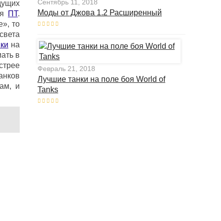
Сентябрь 11, 2018
дущих
Моды от Джова 1.2 Расширенный
ля
ПТ
.
», то
света
ки
на
ать в
ыстрее
Февраль 21, 2018
анков
Лучшие танки на поле боя World of
ам, и
Tanks