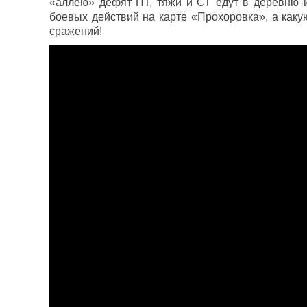
«аллею» дефят ПТ, тяжи и СТ едут в деревню и
боевых действий на карте «Прохоровка», а каку
сражений!