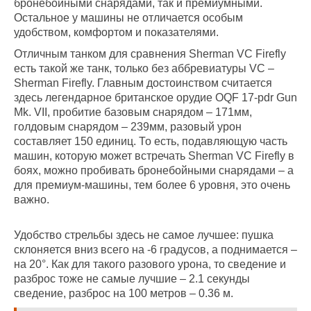
бронебойными снарядами, так и премиумными.
Остальное у машины не отличается особым
удобством, комфортом и показателями.
Отличным танком для сравнения Sherman VC Firefly
есть такой же танк, только без аббревиатуры VC –
Sherman Firefly. Главным достоинством считается
здесь легендарное британское орудие OQF 17-pdr Gun
Mk. VII, пробитие базовым снарядом – 171мм,
голдовым снарядом – 239мм, разовый урон
составляет 150 единиц. То есть, подавляющую часть
машин, которую может встречать Sherman VC Firefly в
боях, можно пробивать бронебойными снарядами – а
для премиум-машины, тем более 6 уровня, это очень
важно.
Удобство стрельбы здесь не самое лучшее: пушка
склоняется вниз всего на -6 градусов, а поднимается –
на 20°. Как для такого разового урона, то сведение и
разброс тоже не самые лучшие – 2.1 секунды
сведение, разброс на 100 метров – 0.36 м.