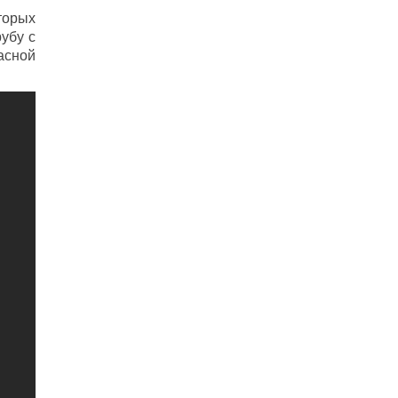
торых
убу с
асной