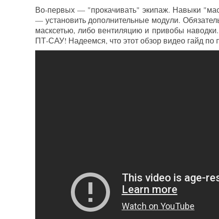
Во-первых — "прокачивать" экипаж. Навыки "мас
— установить дополнительные модули. Обязательн
масксетью, либо вентиляцию и привобы наводки.
ПТ-САУ! Надеемся, что этот обзор видео гайд по 