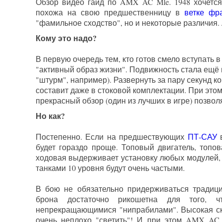
Обзор видео гайд по AMX AC Mle. 1948 хочетс
похожа на свою предшественницу в
ветке фр
"фамильное сходство", но и некоторые различия. 
Кому это надо?
В первую очередь тем, кто готов смело вступать в
"активный образ жизни". Подвижность стала ещё
"штурм", например). Развернуть за пару секунд ко
составит даже в стоковой комплектации. При это
прекрасный обзор (один из лучших в игре) позво
Но как?
Постепенно. Если на предшествующих
ПТ-САУ
в
будет гораздо проще. Топовый двигатель, топо
ходовая выдерживает установку любых модулей, а
танками 10 уровня будут очень частыми.
В бою не обязательно придерживаться тради
брона достаточно рикошетна для того, ч
непрекращающимися "нипрабилами". Высокая ско
очень неплохо "светить"! И при этом AMX AC 