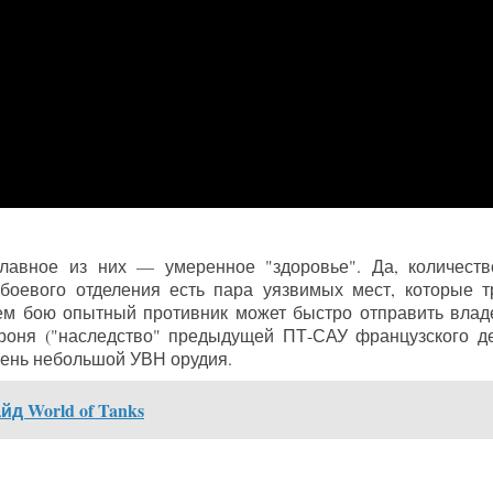
 Главное из них — умеренное "здоровье". Да, количест
боевого отделения есть пара уязвимых мест, которые т
нем бою опытный противник может быстро отправить влад
роня ("наследство" предыдущей ПТ-САУ французского д
очень небольшой УВН орудия.
айд World of Tanks