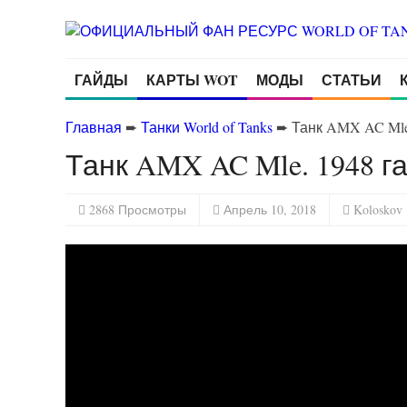
ГАЙДЫ
КАРТЫ WOT
МОДЫ
СТАТЬИ
Главная
➨
Танки World of Tanks
➨
Танк AMX AC Mle.
Танк AMX AC Mle. 1948 га
2868 Просмотры
Апрель 10, 2018
Koloskov