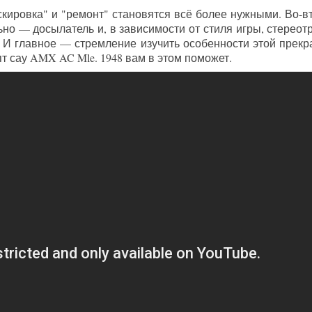
кировка" и "ремонт" становятся всё более нужными. Во-в
о — досылатель и, в зависимости от стиля игры, стереотр
 И главное — стремление изучить особенности этой прекр
пт сау AMX AC Mle. 1948 вам в этом поможет.