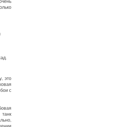
очень
олько
и
ад.
, это
ковая
бои с
бовая
 танк
льно,
жении