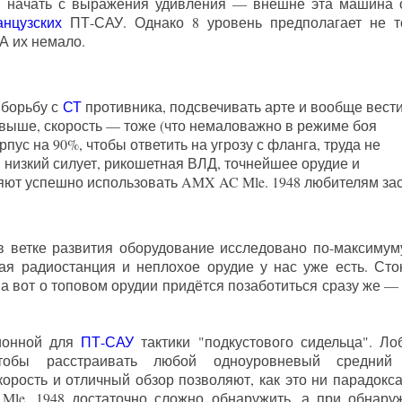
я начать с выражения удивления — внешне эта машина 
анцузских
ПТ-САУ. Однако 8 уровень предполагает не т
А их немало.
 борьбу с
СТ
противника, подсвечивать арте и вообще вест
 выше, скорость — тоже (что немаловажно в режиме боя
рпус на 90%, чтобы ответить на угрозу с фланга, труда не
м низкий силует, рикошетная ВЛД, точнейшее орудие и
ляют успешно использовать AMX AC Mle. 1948 любителям зас
 ветке развития оборудование исследовано по-максимуму
вая радиостанция и неплохое орудие у нас уже есть. Сто
 вот о топовом орудии придётся позаботиться сразу же — 
ционной для
ПТ-САУ
тактики "подкустового сидельца". Ло
тобы расстраивать любой одноуровневый средний
рость и отличный обзор позволяют, как это ни парадокса
Mle. 1948 достаточно сложно обнаружить, а при обнару