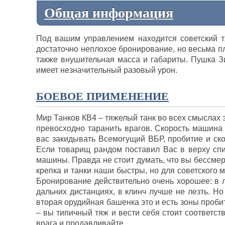
Общая информация
Под вашим управлением находится советский тя
достаточно неплохое бронирование, но весьма п
также внушительная масса и габариты. Пушка З
имеет незначительный разовый урон.
БОЕВОЕ ПРИМЕНЕНИЕ
Мир Танков КВ4 – тяжелый танк во всех смыслах э
превосходно таранить врагов. Скорость машина н
вас закидывать Всемогущий ВБР, пробитие и ск
Если товарищ рандом поставил Вас в верху спис
машины. Правда не стоит думать, что вы бессмерт
крепка и танки наши быстры, но для советского 
Бронирование действительно очень хорошее: в л
дальних дистанциях, в клинч лучше не лезть. Но
вторая орудийная башенка это и есть зоны пробит
– вы типичный тяж и вести себя стоит соответств
врага и продавливайте.