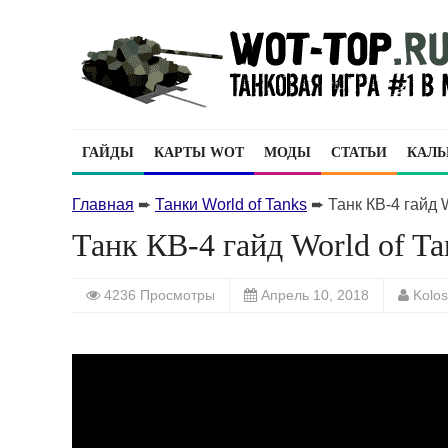
ГАЙДЫ
КАРТЫ WOT
МОДЫ
СТАТЬИ
КАЛЬ
Главная
➨
Танки World of Tanks
➨
Танк КВ-4 гайд 
Танк КВ-4 гайд World of Ta
4236 Просмотры
Апрель 10, 2018
Kolo