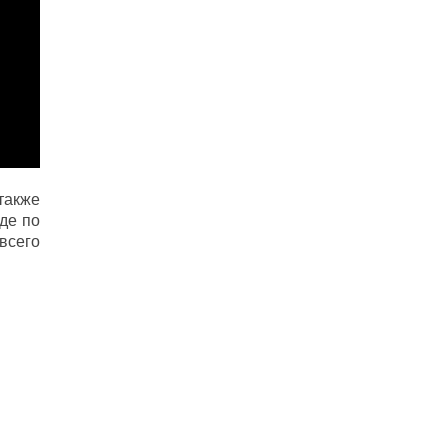
 также
де по
всего