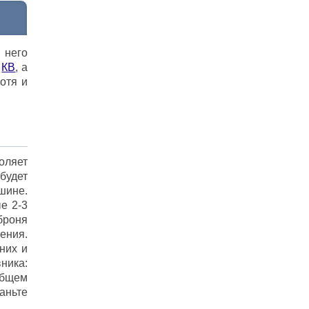
 него
а
КВ
, а
отя и
воляет
будет
шине.
е 2-3
броня
ения.
них и
ника:
общем
раньте