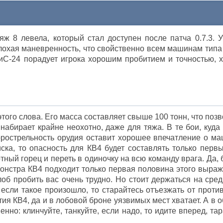
ж 8 левела, который стал доступен после патча 0.7.3. У
лохая маневренность, что свойственно всем машинам тип
иС-24 порадует игрока хорошим пробитием и точностью, х
того слова. Его масса составляет свыше 100 тонн, что поз
абирает крайне неохотно, даже для тяжа. В те бои, куда 
орострельность орудия оставит хорошее впечатление о ма
ка, то опасность для КВ4 будет составлять только первы
ный горец и переть в одиночку на всю команду врага. Да, 
монстра КВ4 подходит только первая половина этого выраж
об пробить вас очень трудно. Но стоит держаться на сред
 если такое произошло, то старайтесь отъезжать от против
ия КВ4, да и в лобовой броне уязвимых мест хватает. А в 
енно: клинчуйте, танкуйте, если надо, то идите вперед, та