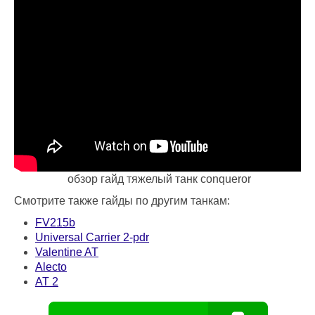
обзор гайд тяжелый танк conqueror
Смотрите также гайды по другим танкам:
FV215b
Universal Carrier 2-pdr
Valentine AT
Alecto
AT 2