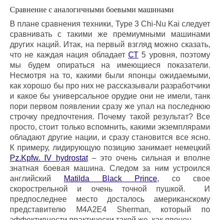
Сравнение с аналогичными боевыми машинами
В плане сравнения техники, Type 3 Chi-Nu Kai следует
сравнивать с такими же премиумными машинами
других наций. Итак, на первый взгляд можно сказать,
что не каждая нация обладает
СТ
5 уровня, поэтому
мы будем опираться на имеющиеся показатели.
Несмотря на то, какими были японцы ожидаемыми,
как хорошо бы про них не рассказывали разработчики
и какое бы универсальное орудие они не имели, танк
пори первом появлении сразу же упал на последнюю
строчку предпочтения. Почему такой результат? Все
просто, стоит только вспомнить, какими экземплярами
обладают другие нации, и сразу становится все ясно.
К примеру, лидирующую позицию занимает немецкий
Pz.Kpfw. IV hydrostat
– это очень сильная и вполне
знатная боевая машина. Следом за ним устроился
английский
Matilda Black Prince
, со свое
скорострельной и очень точной пушкой. И
предпоследнее место досталось американскому
представителю M4A2E4 Sherman, который по
эффективности практически такой же, как японец.