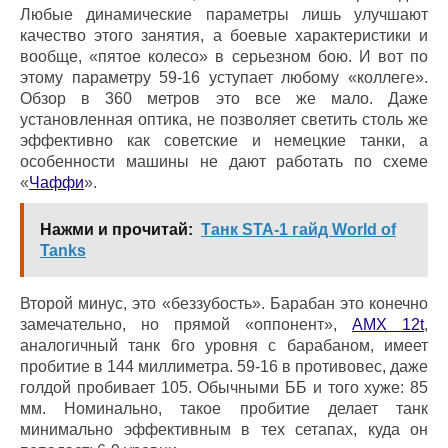
Любые динамические параметры лишь улучшают
качество этого занятия, а боевые характеристики и
вообще, «пятое колесо» в серьезном бою. И вот по
этому параметру 59-16 уступает любому «коллеге».
Обзор в 360 метров это все же мало. Даже
установленная оптика, не позволяет светить столь же
эффективно как советские и немецкие танки, а
особенности машины не дают работать по схеме
«
Чаффи
».
Нажми и прочитай:
Танк STA-1 гайд World of
Tanks
Второй минус, это «беззубость». Барабан это конечно
замечательно, но прямой «оппонент»,
AMX 12t
,
аналогичный танк 6го уровня с барабаном, имеет
пробитие в 144 миллиметра. 59-16 в противовес, даже
голдой пробивает 105. Обычными ББ и того хуже: 85
мм. Номинально, такое пробитие делает танк
минимально эффективным в тех сетапах, куда он