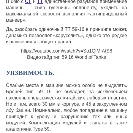
В бою с
СТ
и
ТТ
единственное разумное применение
машины – сбив гусеницы оппоненту, уходить на
максимальной скорости выполняя «антиприцельный
маневр».
Да, разобрать одиночный ТТ 59-16 в принципе может,
динамика позволяет «каруселить», однако это редкие
исключения из общих правил.
https://youtube.com/watch?v=So1QlMrAtS8
Видео гайд тип 59 16 World of Tanks
УЯЗВИМОСТЬ.
Слабые места в машине можно особо не выделять.
Броней тип 59 16 не обладает, за исключением
наклонных классических китайских лобовых пластин.
Но и там, всего 30 мм в корпусе, и 45 в закругленном
лбу башни. Номинально, любое попадание в машину
приводит к урону и разрушению тех или иных
модулей. Комплектация модулей и экипажа в танке
аналогична Type 59.