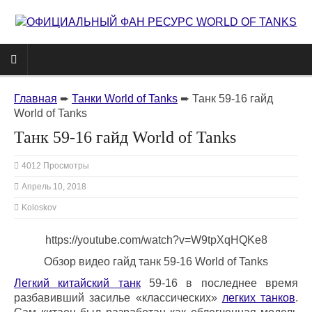
Главная
➨
Танки World of Tanks
➨
Танк 59-16 гайд
World of Tanks
Танк 59-16 гайд World of Tanks
4012 Просмотры
Апрель 10, 2018
Koloskov
https://youtube.com/watch?v=W9tpXqHQKe8
Обзор видео гайд танк 59-16 World of Tanks
Легкий китайский танк
59-16 в последнее время
разбавивший засилье «классических»
легких танков
.