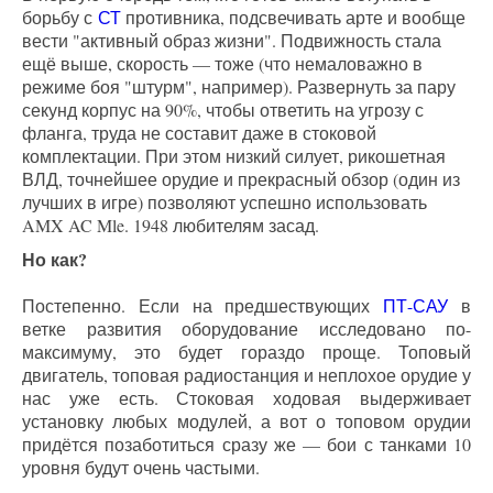
борьбу с
СТ
противника, подсвечивать арте и вообще
вести "активный образ жизни". Подвижность стала
ещё выше, скорость — тоже (что немаловажно в
режиме боя "штурм", например). Развернуть за пару
секунд корпус на 90%, чтобы ответить на угрозу с
фланга, труда не составит даже в стоковой
комплектации. При этом низкий силует, рикошетная
ВЛД, точнейшее орудие и прекрасный обзор (один из
лучших в игре) позволяют успешно использовать
AMX AC Mle. 1948 любителям засад.
Но как?
Постепенно. Если на предшествующих
ПТ-САУ
в
ветке развития оборудование исследовано по-
максимуму, это будет гораздо проще. Топовый
двигатель, топовая радиостанция и неплохое орудие у
нас уже есть. Стоковая ходовая выдерживает
установку любых модулей, а вот о топовом орудии
придётся позаботиться сразу же — бои с танками 10
уровня будут очень частыми.