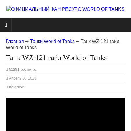
Главная
➨
Танки World of Tanks
➨
Танк WZ-121 гайд
World of Tanks
Танк WZ-121 гайд World of Tanks
5128 Просмотры
Апрель 10, 2018
Koloskov