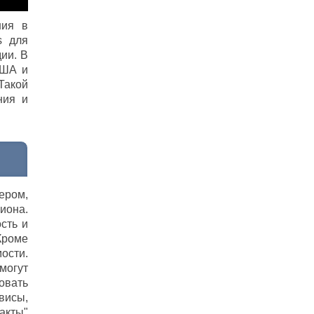
ния в
s для
ии. В
США и
Такой
ния и
ером,
иона.
сть и
Кроме
ости.
могут
овать
висы,
акты"