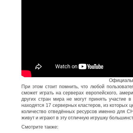
Официальн
При этом стоит помнить, что любой пользовате
сможет играть на серверах европейского, амери
других стран мира не могут принять участие в
находятся 17 серверных кластеров, из которых 
количество отведённых ресурсов именно для СН
живут и играют в эту отличную игрушку большинс
Смотрите также: