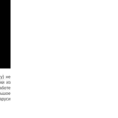
у) не
ки из
аботе
льшое
аруси