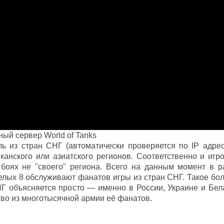
ый сервер World of Tanks
ль из стран СНГ (автоматически проверяется по IP адрес
канского или азиатского регионов. Соответственно и игро
 боях не "своего" региона. Всего на данным момент в р
целых 8 обслуживают фанатов игры из стран СНГ. Такое бо
Г объясняется просто — именно в России, Украине и Бел
тво из многотысячной армии её фанатов.