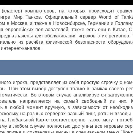
(кластер) компьютеров, на которых происходят сраже
-игре Мир Танков. Официальный сервер World of Tank
ом в Москве, а также в Новосибирске, Германии и Голланд
я европейских пользователей, также есть они в Китае, 
предназначены для обслуживания игроков этих регионов. 
иально из расчёта физической безопасности оборудова
интернет-каналов.
чного игрока, представляет из себя простую строчку с ном
ры. При этом выбор доступен только в рамках своего рег
томатически. Во втором случае анализируется загруженно
зователь направляется на самый свободный из них. 
ь в любой момент вручную, в зависимости от необходим
оскольку на разных серверах разный пинг, роты и взводы 
 на Глобальной Карте соответственно также могут потреб
 ему в любом случае полностью доступны все игровые сер
Все друзья и соклановцы видны в специальном меню "Конт