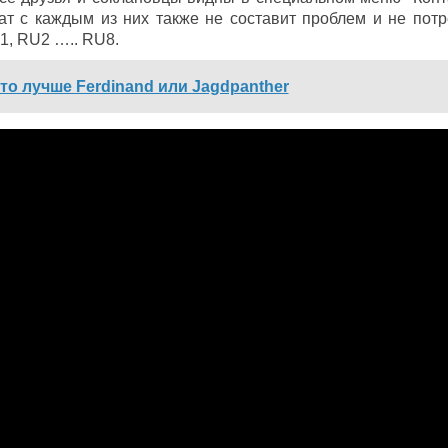
ат с каждым из них также не составит проблем и не потр
1, RU2 ….. RU8.
то лучше Ferdinand или Jagdpanther