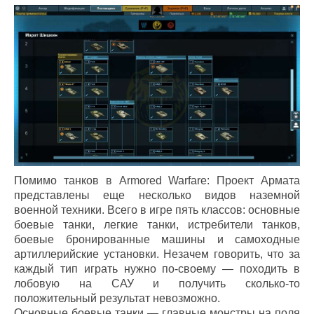
Помимо танков в Armored Warfare: Проект Армата
представлены еще несколько видов наземной
военной техники. Всего в игре пять классов: основные
боевые танки, легкие танки, истребители танков,
боевые бронированные машины и самоходные
артиллерийские установки. Незачем говорить, что за
каждый тип играть нужно по-своему — походить в
лобовую на САУ и получить сколько-то
положительный результат невозможно.
Основные боевые танки — главные монстры на поля