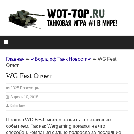
Главная
➨
✔Ворлд оф Танк Новости✔
➨
WG Fest
Отчет
WG Fest Отчет
1325 Просмотры
Апрель 10, 2018
Koloskov
Прошел
WG Fest
, можно назвать это знаковым
событием. Так как Wargaming показал на что
способен, компания сильно подросла за последние