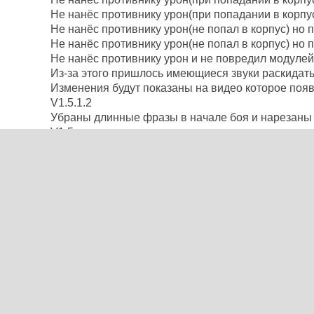
Не нанёс противнику урон(при попадании в корпу
Не нанёс противнику урон(не попал в корпус) но 
Не нанёс противнику урон(не попал в корпус) но 
Не нанёс противнику урон и не повредил модулей
Из-за этого пришлось имеющиеся звуки раскидат
Изменения будут показаны на видео которое появ
V1.5.1.2
Убраны длинные фразы в начале боя и нарезаны 
V1.5
Добавил фразы на обнаружение противника.
Добавил около 20 фраз на пробитие, крит и др
По просьбам прикрутил звонок к фразам крита
Установка:
Скопировать содержимое архива в WOT/res/audio/
Нажми и прочитай:
Прикольная озвучка Worl
Скачать озвучку 