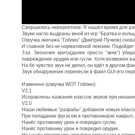
Cвершилось невероятное: Я нашёл время для раб
Звуки нагло выдраны мной из игр "Братва и кольцо
Озвучка экипажа "Гоблин" (Дмитрий Пучков) снова
И главное без не нормативной лексики. Подойдет
З.Ы. Звоночек крита(далее просто "звяк") убира
повреждение орудия или гусли. Хотя возможен ва
На 6е чувство звук не делал, он идёт в другом фаи
Звук обнаружения перенесли в фаил GUI его пер
Изменено (озвучка WOT Гоблин):
V2.1
Исправлены названия классов звуков при ненанес
V2.0
Наши любимые "разрабы" добавили новые классы
При попадании фугасом в противника(не накрыл, 
Нанёс противнику урон и повредил гуслю.
Нанёс противнику урон и повредил орудие.
Не нанёс противнику урон(при попадании в корпу