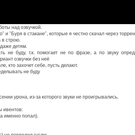
оты над озвучкой.
" и "Буря в стакане", которые я честно скачал через торрент
 в строю.
 даже детям.
ть не буду, т.к. помогает не по фразе, а по звуку опред
риант озвучки без неё
ле, кто захочет себе, пусть делают.
еделывать не буду
ении урона, из-за которого звуки не проигрывались.
 ивентов:
а именно попал).
с) но повредил гуслю