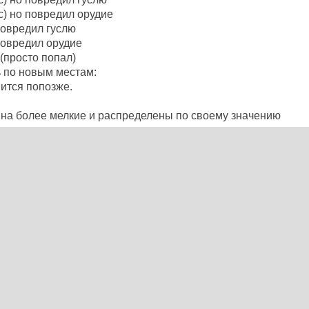
с) но повредил орудие
повредил гуслю
повредил орудие
(просто попал)
ь по новым местам:
ится попозже.
на более мелкие и распределены по своему значению
угие действия.
.
 с заменой.
d of Tanks 1.0
Гоблина World of Tanks 1.0