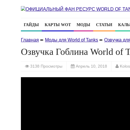
ГАЙДЫ
КАРТЫ WOT
МОДЫ
СТАТЬИ
КАЛЬ
Главная
➨
Моды для World of Tanks
➨
Озвучка для
Озвучка Гоблина World of T
3138 Просмотры
Апрель 10, 2018
Kolo