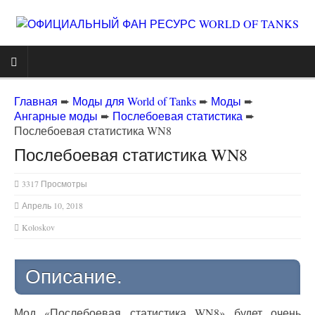
Главная
➨
Моды для World of Tanks
➨
Моды
➨
Ангарные моды
➨
Послебоевая статистика
➨
Послебоевая статистика WN8
Послебоевая статистика WN8
3317 Просмотры
Апрель 10, 2018
Koloskov
Описание.
Мод «Послебоевая статистика WN8» будет очень